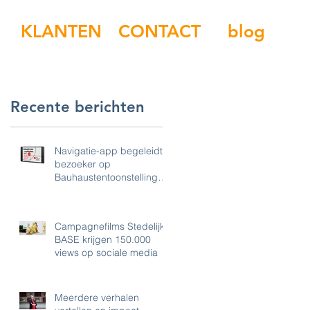
KLANTEN
CONTACT
blog
Recente berichten
Navigatie-app begeleidt
bezoeker op
Bauhaustentoonstelling
Boijmans
w
p
Campagnefilms Stedelijk
BASE krijgen 150.000
views op sociale media
Meerdere verhalen