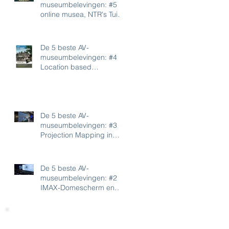
museumbelevingen: #5
online musea, NTR's Tuin
der Lusten en Moobels
De 5 beste AV-
museumbelevingen: #4
Location based
Augmented Reality in het
Gevangenismuseum,
Poëzie
De 5 beste AV-
museumbelevingen: #3
Projection Mapping in
Geofort en Philips
Museum
De 5 beste AV-
museumbelevingen: #2
IMAX-Domescherm en
4D-film in Omniversum en
Aviodrome