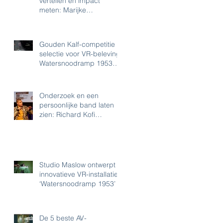
vertellen en impact
meten: Marijke
Oosterbroek (Amsterdam
Museum) over 'e-cult
Gouden Kalf-competitie
selectie voor VR-beleving
Watersnoodramp 1953
van Studio Maslow
Onderzoek en een
persoonlijke band laten
zien: Richard Kofi
(Tropenmuseum) over
audiovisuele middele
Studio Maslow ontwerpt
innovatieve VR-installatie
‘Watersnoodramp 1953’
De 5 beste AV-