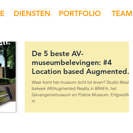
IE
DIENSTEN
PORTFOLIO
TEAM
De 5 beste AV-
museumbelevingen: #4
Location based Augmented
Reality in het
Waar komt het museum écht tot leven? Studio Maslo
Gevangenismuseum, Poëzie
bekeek AR/Augmented Reality in BRAFA, het
Gevangenismuseum en Poëzie Museum. ErfgoedAp
m