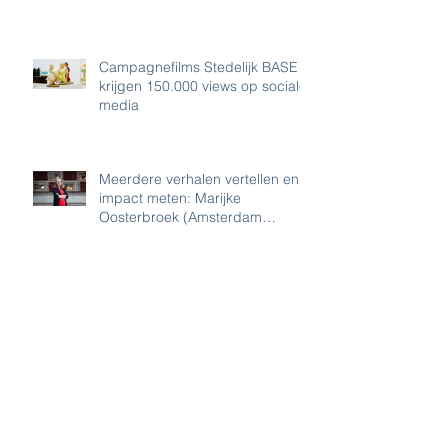
Navigatie-app begeleidt
bezoeker op
Bauhaustentoonstelling Boijmans
Campagnefilms Stedelijk BASE
krijgen 150.000 views op sociale
media
Meerdere verhalen vertellen en
impact meten: Marijke
Oosterbroek (Amsterdam
Museum) over 'e-cult
Gouden Kalf-competitie selectie
voor VR-beleving
Watersnoodramp 1953 van
Studio Maslow