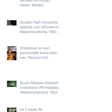
vertellen en impact
meten: Marijke
Oosterbroek (Amsterdam
Museum) over 'e-cult
Gouden Kalf-competitie
selectie voor VR-beleving
Watersnoodramp 1953
van Studio Maslow
Onderzoek en een
persoonlijke band laten
zien: Richard Kofi
(Tropenmuseum) over
audiovisuele middele
Studio Maslow ontwerpt
innovatieve VR-installatie
‘Watersnoodramp 1953’
De 5 beste AV-