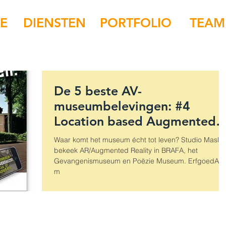
IE
DIENSTEN
PORTFOLIO
TEAM
De 5 beste AV-
museumbelevingen: #4
Location based Augmented
Reality in het
Waar komt het museum écht tot leven? Studio Maslo
Gevangenismuseum, Poëzie
bekeek AR/Augmented Reality in BRAFA, het
Gevangenismuseum en Poëzie Museum. ErfgoedAp
m