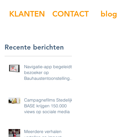
KLANTEN
CONTACT
blog
Recente berichten
Navigatie-app begeleidt
bezoeker op
Bauhaustentoonstelling
Boijmans
w
p
Campagnefilms Stedelijk
BASE krijgen 150.000
views op sociale media
Meerdere verhalen