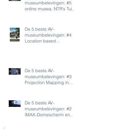
museumbelevingen: #5
online musea, NTR's Tuin
der Lusten en Moobels
De 5 beste AV-
museumbelevingen: #4
Location based
Augmented Reality in het
Gevangenismuseum,
Poëzie
De 5 beste AV-
museumbelevingen: #3
Projection Mapping in
Geofort en Philips
Museum
De 5 beste AV-
museumbelevingen: #2
IMAX-Domescherm en
4D-film in Omniversum en
Aviodrome